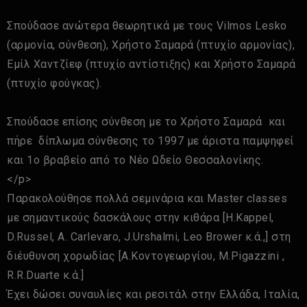
Σπούδασε ανώτερα θεωρητικά με τους Vilmos Lesko
(αρμονία, σύνθεση), Χρήστο Σαμαρά (πτυχίο αρμονίας),
Εμίλ Χαντζίεφ (πτυχίο αντίστιξης) και Χρήστο Σαμαρά
(πτυχίο φούγκας).
Σπούδασε επίσης σύνθεση με το Χρήστο Σαμαρά και
πήρε δίπλωμα σύνθεσης το 1997 με άριστα παμψηφεί
και 1ο βραβείο από το Νέο Ωδείο Θεσσαλονίκης.
</p>
Παρακολούθησε πολλά σεμινάρια και Μaster classes
με σημαντικούς δασκάλους στην κιθάρα [H.Kappel,
D.Russel, A. Carlevaro, J.Urshalmi, Leo Brower κ.ά.,] στη
διέυθυνση χορωδίας [Α.Κοντογεωργίου, M.Pigazzini ,
R.R.Duarte κ.ά.]
Έχει δώσει συναυλίες και ρεσιτάλ στην Ελλάδα, Ιταλία,