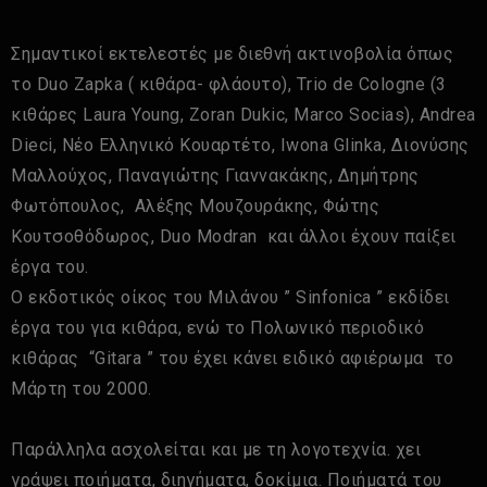
Σημαντικοί εκτελεστές με διεθνή ακτινοβολία όπως
το Duo Zapka ( κιθάρα- φλάουτο), Τrio de Cologne (3
κιθάρες Laura Young, Zoran Dukic, Marco Socias), Andrea
Dieci, Nέο Ελληνικό Κουαρτέτο, Iwona Glinka, Διονύσης
Μαλλούχος, Παναγιώτης Γιαννακάκης, Δημήτρης
Φωτόπουλος, Αλέξης Μουζουράκης, Φώτης
Κουτσοθόδωρος, Duo Modran και άλλοι έχουν παίξει
έργα του.
Ο εκδοτικός οίκος του Μιλάνου ” Sinfonica ” εκδίδει
έργα του για κιθάρα, ενώ το Πολωνικό περιοδικό
κιθάρας “Gitara ” του έχει κάνει ειδικό αφιέρωμα το
Μάρτη του 2000.
Παράλληλα ασχολείται και με τη λογοτεχνία. χει
γράψει ποιήματα, διηγήματα, δοκίμια. Ποιήματά του